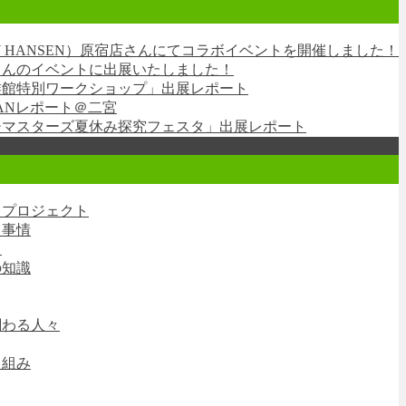
LLY HANSEN）原宿店さんにてコラボイベントを開催しました！
さんのイベントに出展いたしました！
族館特別ワークショップ」出展レポート
EANレポート＠二宮
チマスターズ夏休み探究フェスタ」出展レポート
コプロジェクト
コ事情
ク
の知識
関わる人々
り組み