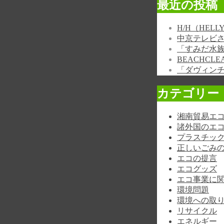
最近の投稿
H/H（HE
中京テレビ
「すみだ水
BEACHCL
「ダヴィン
カテゴリー
湘南貿易エ
諸外国のエ
プラスチッ
正しいごみ
エコの提言
エコグッズ
エコ事業に
環境問題
環境への取
リサイクル
エネルギー