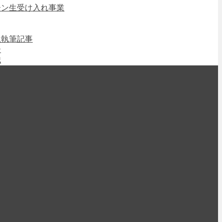
ーン生受け入れ事業
生執筆記事
ー
識