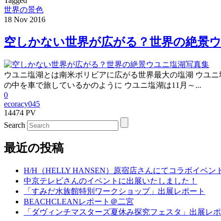
Tagged
世界の景色
18
Nov
2016
空しかない世界が広がる？世界の絶景ウ
ウユニ塩湖とは南米ボリビアに広がる世界最大の塩湖 ウユニ
の中を車で旅しているかのように ウユニ塩湖は11月～...
0
ecoracy045
14474 PV
Search
最近の投稿
H/H（HELLY HANSEN）原宿店さんにてコラボイベ
中京テレビさんのイベントに出展いたしました！
「すみだ水族館特別ワークショップ」出展レポート
BEACHCLEANレポート＠二宮
「ダヴィンチマスターズ夏休み探究フェスタ」出展レポ