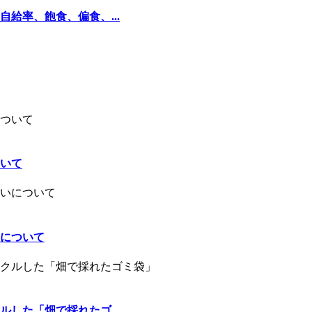
給率、飽食、偏食、...
いて
について
した「畑で採れたゴ...