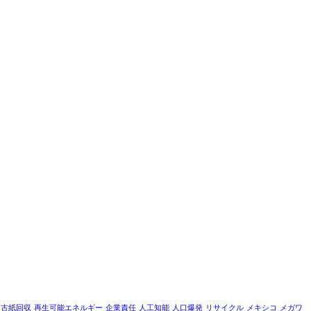
古紙回収
再生可能エネルギー
企業責任
人工知能
人口爆発
リサイクル
メキシコ
メガワ