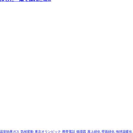
温室効果ガス
気候変動
東京オリンピック
携帯電話
循環図
屋上緑化
壁面緑化
地球温暖化