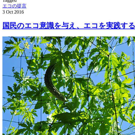
Tagged
エコの提言
3
Oct
2016
国民のエコ意識を与え、エコを実践する