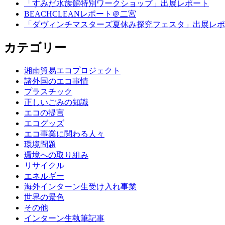
「すみだ水族館特別ワークショップ」出展レポート
BEACHCLEANレポート＠二宮
「ダヴィンチマスターズ夏休み探究フェスタ」出展レポ
カテゴリー
湘南貿易エコプロジェクト
諸外国のエコ事情
プラスチック
正しいごみの知識
エコの提言
エコグッズ
エコ事業に関わる人々
環境問題
環境への取り組み
リサイクル
エネルギー
海外インターン生受け入れ事業
世界の景色
その他
インターン生執筆記事