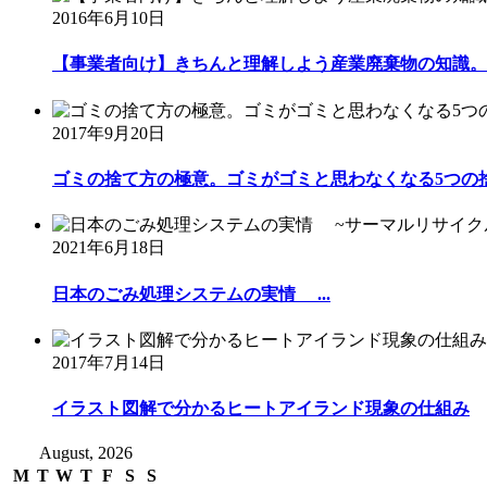
2016年6月10日
【事業者向け】きちんと理解しよう産業廃棄物の知識。一
2017年9月20日
ゴミの捨て方の極意。ゴミがゴミと思わなくなる5つの
2021年6月18日
日本のごみ処理システムの実情 ...
2017年7月14日
イラスト図解で分かるヒートアイランド現象の仕組み
August, 2026
M
T
W
T
F
S
S