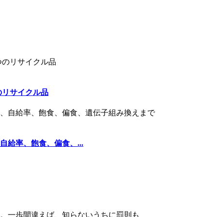
のリサイクル品
給率、飽食、偏食、...