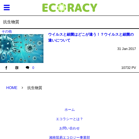
抗生物質
その他
ウイルスと細菌はどこが違う！？ウイルスと細菌の
違いについて
31
Jan
2017
0
10732 PV
HOME
抗生物質
ホーム
エコラシーとは？
お問い合わせ
湘南貿易エコロジー事業部