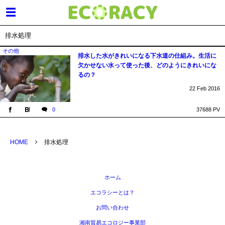
排水処理
その他
排水した水がきれいになる下水道の仕組み。生活に
欠かせない水って使った後、どのようにきれいにな
るの？
22
Feb
2016
0
37688 PV
HOME
排水処理
ホーム
エコラシーとは？
お問い合わせ
湘南貿易エコロジー事業部