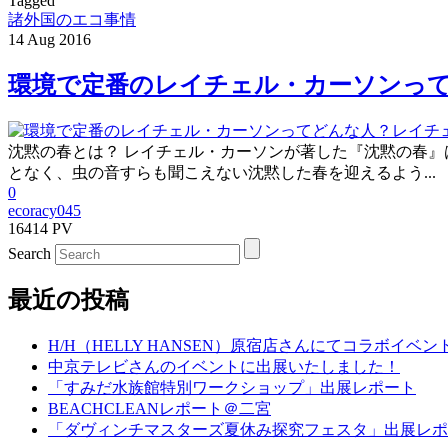
Tagged
諸外国のエコ事情
14
Aug
2016
環境で定番のレイチェル・カーソンっ
沈黙の春とは？ レイチェル・カーソンが著した『沈黙の春』
となく、虫の音すらも聞こえない沈黙した春を迎えるよう...
0
ecoracy045
16414 PV
Search
最近の投稿
H/H（HELLY HANSEN）原宿店さんにてコラボイベ
中京テレビさんのイベントに出展いたしました！
「すみだ水族館特別ワークショップ」出展レポート
BEACHCLEANレポート＠二宮
「ダヴィンチマスターズ夏休み探究フェスタ」出展レポ