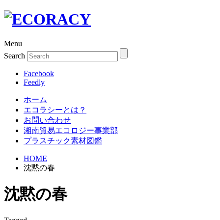
Menu
Search
Facebook
Feedly
ホーム
エコラシーとは？
お問い合わせ
湘南貿易エコロジー事業部
プラスチック素材図鑑
HOME
沈黙の春
沈黙の春