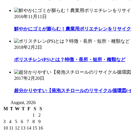
2016年11月11日
鮮やかにゴミが膨らむ！農業用ポリエチレンをリサイクル
2018年2月2日
ポリスチレン(PS)とは？特徴・長所・短所・種類など
2017年2月20日
超分かりやすい【発泡スチロールのリサイクル循環図(イ
August, 2026
M
T
W
T
F
S
S
1
2
3
4
5
6
7
8
9
10
11
12
13
14
15
16