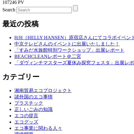
107246 PV
Search
最近の投稿
H/H（HELLY HANSEN）原宿店さんにてコラボイベ
中京テレビさんのイベントに出展いたしました！
「すみだ水族館特別ワークショップ」出展レポート
BEACHCLEANレポート＠二宮
「ダヴィンチマスターズ夏休み探究フェスタ」出展レポ
カテゴリー
湘南貿易エコプロジェクト
諸外国のエコ事情
プラスチック
正しいごみの知識
エコの提言
エコグッズ
エコ事業に関わる人々