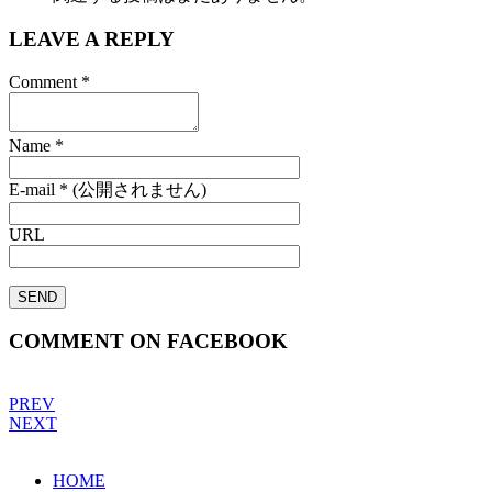
LEAVE A REPLY
Comment
*
Name
*
E-mail
*
(公開されません)
URL
COMMENT ON FACEBOOK
PREV
NEXT
HOME