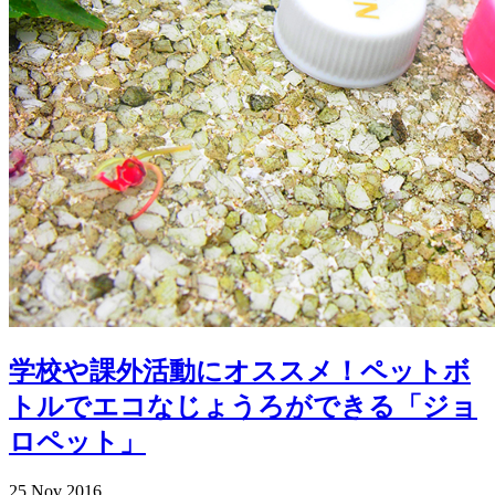
学校や課外活動にオススメ！ペットボ
トルでエコなじょうろができる「ジョ
ロペット」
25
Nov
2016