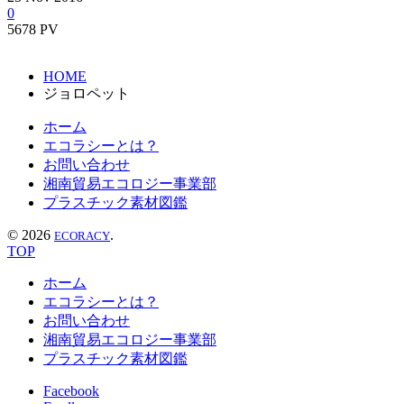
0
5678 PV
HOME
ジョロペット
ホーム
エコラシーとは？
お問い合わせ
湘南貿易エコロジー事業部
プラスチック素材図鑑
©
2026
.
ECORACY
TOP
ホーム
エコラシーとは？
お問い合わせ
湘南貿易エコロジー事業部
プラスチック素材図鑑
Facebook