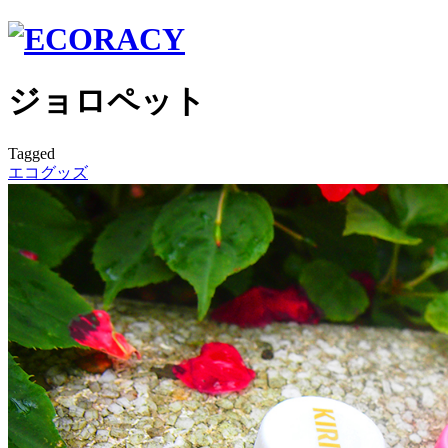
ジョロペット
Tagged
エコグッズ