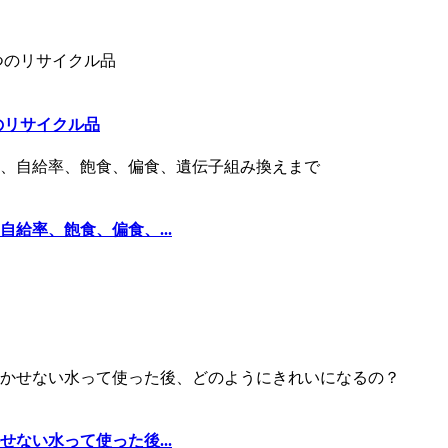
のリサイクル品
給率、飽食、偏食、...
ない水って使った後...