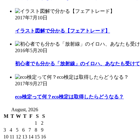
2017年7月10日
イラスト図解で分かる【フェアトレード】
2016年5月20日
初心者でも分かる「放射線」のイロハ、あなたも受けて
2017年9月27日
eco検定って何？eco検定は取得したらどうなる？
August, 2026
M
T
W
T
F
S
S
1
2
3
4
5
6
7
8
9
10
11
12
13
14
15
16