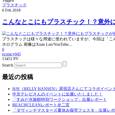
Tagged
プラスチック
6
Feb
2018
こんなとこにもプラスチック！？意外に
プラスチックは様々な用途に使われていますが、今回は「こ
ホログラム 画像はXuan Luo/YouTube...
0
ecoracy045
13451 PV
Search
最近の投稿
H/H（HELLY HANSEN）原宿店さんにてコラボイベ
中京テレビさんのイベントに出展いたしました！
「すみだ水族館特別ワークショップ」出展レポート
BEACHCLEANレポート＠二宮
「ダヴィンチマスターズ夏休み探究フェスタ」出展レポ