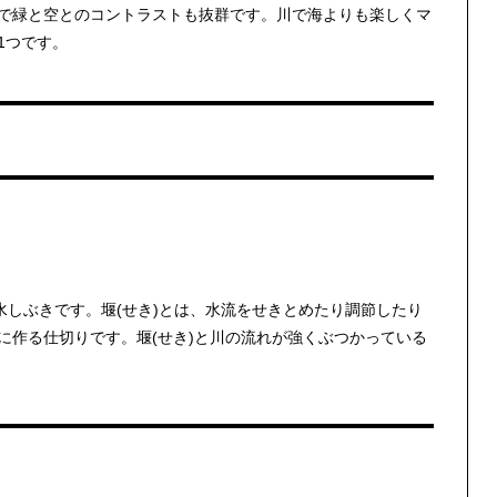
で緑と空とのコントラストも抜群です。川で海よりも楽しくマ
1つです。
水しぶきです。堰(せき)とは、水流をせきとめたり調節したり
に作る仕切りです。堰(せき)と川の流れが強くぶつかっている