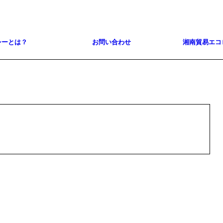
シーとは？
お問い合わせ
湘南貿易エコ
13
MAY
2021
う！ファッションにまつわるエコ知識