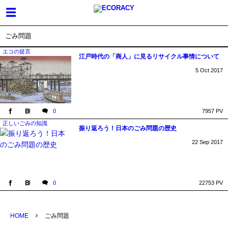
ごみ問題
エコの提言
江戸時代の「商人」に見るリサイクル事情について
5
Oct
2017
0
7957 PV
正しいごみの知識
振り返ろう！日本のごみ問題の歴史
22
Sep
2017
0
22753 PV
HOME
ごみ問題