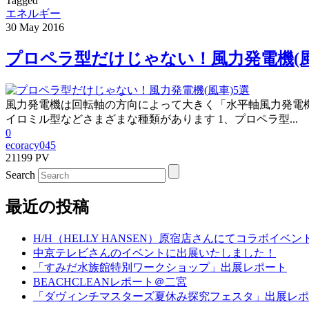
Tagged
エネルギー
30
May
2016
プロペラ型だけじゃない！風力発電機(風
風力発電機は回転軸の方向によって大きく「水平軸風力発電
イロミル型などさまざまな種類があります 1、プロペラ型...
0
ecoracy045
21199 PV
Search
最近の投稿
H/H（HELLY HANSEN）原宿店さんにてコラボイベ
中京テレビさんのイベントに出展いたしました！
「すみだ水族館特別ワークショップ」出展レポート
BEACHCLEANレポート＠二宮
「ダヴィンチマスターズ夏休み探究フェスタ」出展レポ