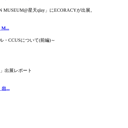
...
...