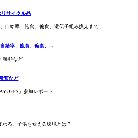
のリサイクル品
給率、飽食、偏食、...
・種類など