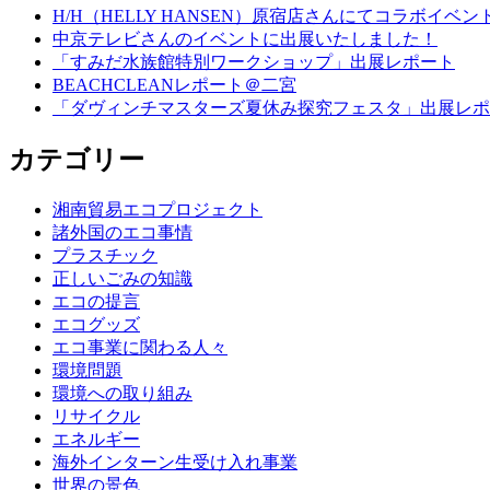
H/H（HELLY HANSEN）原宿店さんにてコラボイベ
中京テレビさんのイベントに出展いたしました！
「すみだ水族館特別ワークショップ」出展レポート
BEACHCLEANレポート＠二宮
「ダヴィンチマスターズ夏休み探究フェスタ」出展レポ
カテゴリー
湘南貿易エコプロジェクト
諸外国のエコ事情
プラスチック
正しいごみの知識
エコの提言
エコグッズ
エコ事業に関わる人々
環境問題
環境への取り組み
リサイクル
エネルギー
海外インターン生受け入れ事業
世界の景色