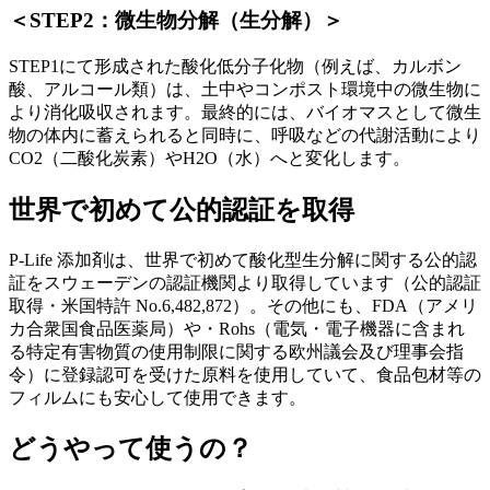
＜STEP2：微生物分解（生分解）＞
STEP1にて形成された酸化低分子化物（例えば、カルボン
酸、アルコール類）は、土中やコンポスト環境中の微生物に
より消化吸収されます。最終的には、バイオマスとして微生
物の体内に蓄えられると同時に、呼吸などの代謝活動により
CO2（二酸化炭素）やH2O（水）へと変化します。
世界で初めて公的認証を取得
P-Life 添加剤は、世界で初めて酸化型生分解に関する公的認
証をスウェーデンの認証機関より取得しています（公的認証
取得・米国特許 No.6,482,872）。その他にも、FDA（アメリ
カ合衆国食品医薬局）や・Rohs（電気・電子機器に含まれ
る特定有害物質の使用制限に関する欧州議会及び理事会指
令）に登録認可を受けた原料を使用していて、食品包材等の
フィルムにも安心して使用できます。
どうやって使うの？