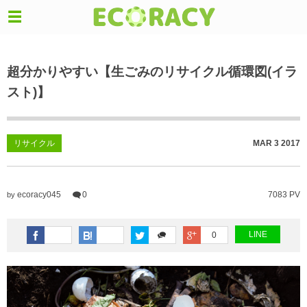
超分かりやすい【生ごみのリサイクル循環図(イラ
スト)】
リサイクル
MAR
3
2017
ecoracy045
0
7083 PV
by
LINE
0