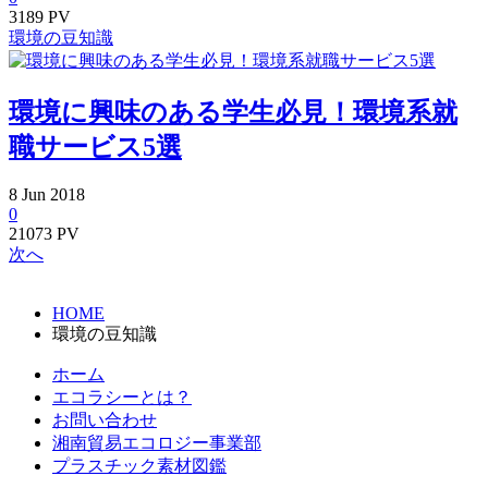
3189 PV
環境の豆知識
環境に興味のある学生必見！環境系就
職サービス5選
8
Jun
2018
0
21073 PV
次へ
HOME
環境の豆知識
ホーム
エコラシーとは？
お問い合わせ
湘南貿易エコロジー事業部
プラスチック素材図鑑