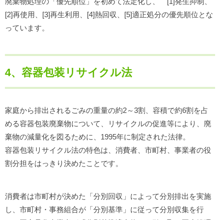
廃棄物処理の「優先順位」を初めて法定化し、 [1]発生抑制、
[2]再使用、[3]再生利用、[4]熱回収、[5]適正処分の優先順位とな
っています。
4、容器包装リサイクル法
家庭から排出されるごみの重量の約2～3割、容積で約6割を占
める容器包装廃棄物について、リサイクルの促進等により、廃
棄物の減量化を図るために、1995年に制定された法律。
容器包装リサイクル法の特色は、消費者、市町村、事業者の役
割分担をはっきり決めたことです。
消費者は市町村が決めた「分別回収」によって分別排出を実施
し、市町村・事務組合が「分別基準」に従って分別収集を行