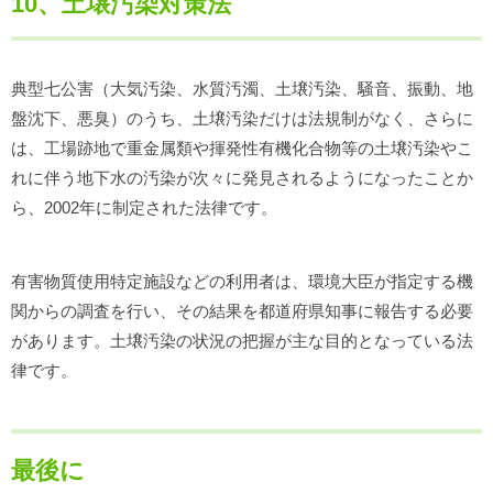
10、土壌汚染対策法
典型七公害（大気汚染、水質汚濁、土壌汚染、騒音、振動、地
盤沈下、悪臭）のうち、土壌汚染だけは法規制がなく、さらに
は、工場跡地で重金属類や揮発性有機化合物等の土壌汚染やこ
れに伴う地下水の汚染が次々に発見されるようになったことか
ら、2002年に制定された法律です。
有害物質使用特定施設などの利用者は、環境大臣が指定する機
関からの調査を行い、その結果を都道府県知事に報告する必要
があります。土壌汚染の状況の把握が主な目的となっている法
律です。
最後に